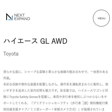
MENU
ハイエース GL AWD
Toyota
滑らかな面に、シャープな直線と柔らかな曲線の組み合わせで、一体感のある
外装。
多彩な収納や便利な装備を配置しながら、操作系を運転席まわりに集約し、使
いやすさを追求した室内空間も魅力です。安全面では、ハイエースワゴンと同
様にToyota Safety Senseを搭載し、車両や歩行者を検知しぶつからないをサ
ポートしてくれる、「プリクラッシュセーフティ（歩行者［昼］検知機能付衝
突回避支援タイプ／ミリ波レーダー＋単眼カメラ方式）」が装備されていま