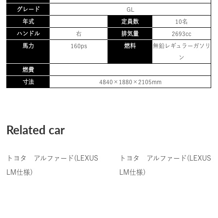
グレード
GL
年式
定員数
10名
ハンドル
右
排気量
2693cc
馬力
160ps
燃料
無鉛レギュラーガソリ
ン
燃費
寸法
4840×1880×2105mm
Related car
トヨタ アルファード(LEXUS
トヨタ アルファード(LEXUS
LM仕様)
LM仕様)