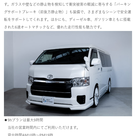
す。ガラスや壁などの静止物を検知して衝突被害の軽減に寄与する「パーキン
グサポートブレーキ（前後方静止物）」も装備で、さまざまなシーンで安全運
転をサポートしてくれます。ほかにも、ディーゼル車、ガソリン車ともに搭載
された6速オートマチックなど、優れた走行性能も魅力です。
⚫︎9hプランは最大9時間
当社の営業時間内にてご利用いただけます。
貸出時間AM10時～PM19時