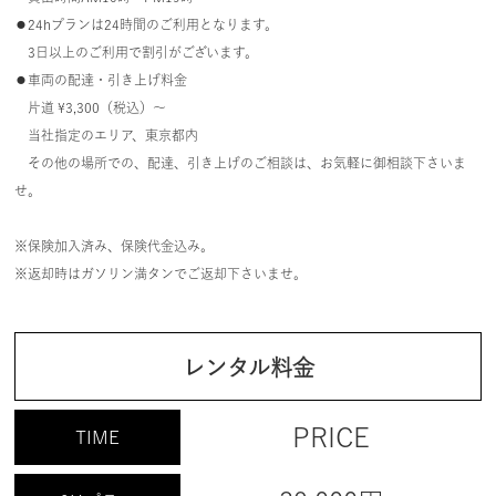
⚫︎24hプランは24時間のご利用となります。
3日以上のご利用で割引がございます。
⚫︎車両の配達・引き上げ料金
片道 ¥3,300（税込）～
当社指定のエリア、東京都内
その他の場所での、配達、引き上げのご相談は、お気軽に御相談下さいま
せ。
※保険加入済み、保険代金込み。
※返却時はガソリン満タンでご返却下さいませ。
レンタル料金
PRICE
TIME