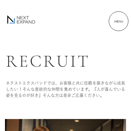
MENU
R
E
C
R
U
I
T
ネクストエクスパンドでは、お客様と共に信頼を築きながら成長
したい！そんな意欲的な仲間を集めています。『人が喜んでいる
姿を見るのが好き』そんな方は是非ご応募ください。