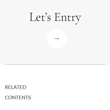
[必須スキル]
・ExcelやWordなど一般的なPC操作
勤務時間
Let’s Entry
10:00~19:00（休憩60分）
[歓迎要件]
・顧客折衝の経験
・WEBマーケティング経験
資格
[必須スキル]
[求める人材]
・Webデザイナーとしての実務経験(2年以上)
・意欲的な方
・Webデザインのルール、HTML・CSSに関する基本的な知識
・チームワークを大切にできる方
・デザインツール：Illustrator,AdobeXD,Photoshop
・コミュニケーション能力のある方
[歓迎要件]
・顧客折衝の経験
選出方法
・WEBマーケティング経験
書類選考 / 面接
[求める人材]
RELATED
・意欲的な方
待遇
・チームワークを大切にできる方
CONTENTS
・正社員（3ヶ月の試用期間あり）
・デザインが好きな方
・月給 210,000円〜400,000円
※経験・能力によって応相談