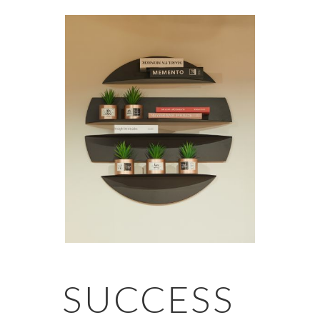
・各種社会保険完備・交通費支給
選出方法
書類選考 / 面接
福利厚生
・定期健康診断
待遇
・インフルエンザ予防接種補助
・正社員（3ヶ月の試用期間あり）
・服装・髪型自由
・月給 230,000円〜400,000円
※経験・能力によって応相談
・各種社会保険完備・交通費支給
昇給/賞与
昇給年１回、賞与年２回（正社員のみ）
※賞与は業績に応じる
福利厚生
・定期健康診断
・インフルエンザ予防接種補助
休日
・服装・髪型自由
完全週休２日制（土日）、祝日
年末年始、夏季休暇
昇給/賞与
SUCCESS
昇給年１回、賞与年２回（正社員のみ）
業務内容
※賞与は業績に応じる
プロジェクトの提案、進捗管理