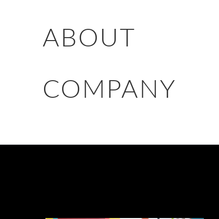
休日
ABOUT
完全週休２日制（土日）、祝日
応募する
年末年始、夏季休暇
業務内容
COMPANY
プロジェクトの提案、進捗管理
応募する