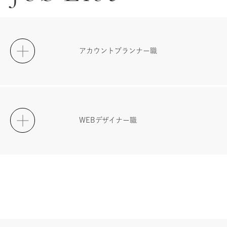
アカウントプランナー職
職種
営業職
WEBデザイナー職
勤務地
東京都新宿区
職種
WEBデザイナー職
勤務時間
10:00~19:00（休憩60分）
勤務地
東京都新宿区
資格