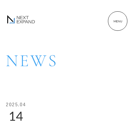
MENU
N
E
W
S
2025.04
14